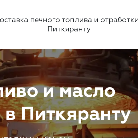
оставка печного топлива и отработки
Питкяранту
ливо и масло
 в Питкяранту