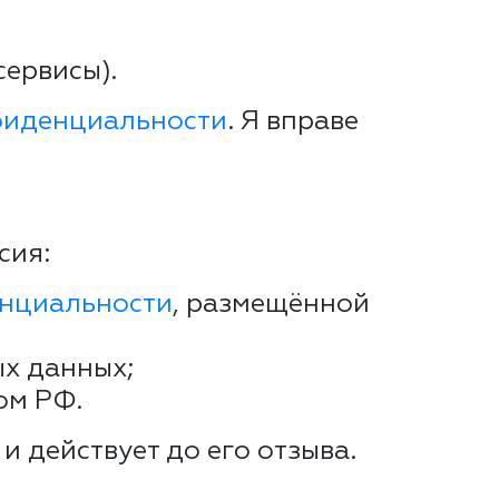
сервисы).
фиденциальности
. Я вправе
сия:
нциальности
, размещённой
ых данных;
ом РФ.
и действует до его отзыва.